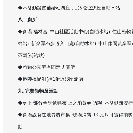
◆本活動設置補給站四座，另外設立6座自助水站
八. 廁所:
◆會場:福林宮. 中山社區活動中心(自助水站). 仁山植物園
給站). 新寮瀑布步道入口處(自助水站). 中山休閒農業區遊
茶園(補給站)
◆狗狗公園旁有固定式廁所
◆過陸橋涵洞(補1附近)3座流廁
九. 完賽領物及活動
◆更正 部分全馬號碼布 上之消費券.錯誤 .本活動無發
◆會場設有在地青農市集. 現場消費100元即可獲得抽獎
動.