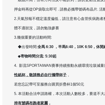
押金時再從OP袋取出即可 . 請務必攜帶號碼布晶片. 
2.天氣預報不穩定溫度偏低，請注意有心血管疾病跑者
體不適狀況，請勿勉強參賽
3.幾個重要的活動時間:
◆出發時間:
全馬 6:30 ，半馬6:40，10K 6:50，休閒組
◆
寄物時間分流:
5:30
起
4. 影流SPORTAIWAN賽事持續推動永續環境垃圾減
性紙杯，敬請務必自行攜帶杯子
，
若您忘記帶可至服務台購買折疊杯1個50元
5. 本活動合法申請路權，本次活動人數較多，賽道不
持有號碼布跑者家屬
，