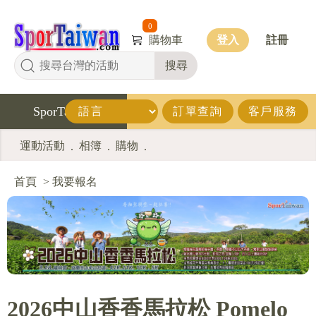
0
購物車
登入
註冊
搜尋
SporTaiwan
訂單查詢
客戶服務
運動活動
相簿
購物
.
.
.
首頁
>
我要報名
2026中山香香馬拉松 Pomelo