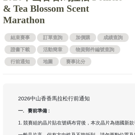
& Tea Blossom Scent
Marathon
結束賽事
訂單查詢
加價購
成績查詢
證書下載
活動簡章
物資郵件編號查詢
行前通知
地圖
賽事比分
2026中山香香馬拉松行前通知
一. 賽前準備 :
1. 競賽組的晶片貼在號碼布背後，本次晶片為德國新
一般晶片高，但有方向性及不能折到，請勿更動位置及