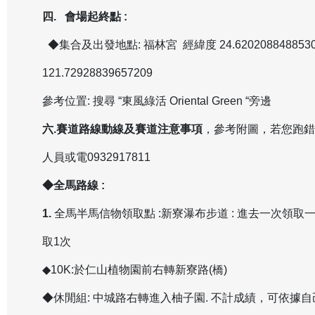
四. 會場起終點 :
◆集合及出發地點: 福林宮 經緯度 24.6202088488530
121.72928839657209
參考位置: 搜尋 “東風綠活 Oriental Green “旁邊
六.賽道路線動線及賽道注意事項
，參考附圖，若您跑錯
人員或電0932917811
◆全馬路線 :
1.
全馬半馬信物領取點 :新寮瀑布步道 : 進去一次領取一
取1次
◆10K:於仁山植物園前右轉新寮路(橋)
◆休閒組: 中城路右轉進入柚子園. 不計成績，可依據