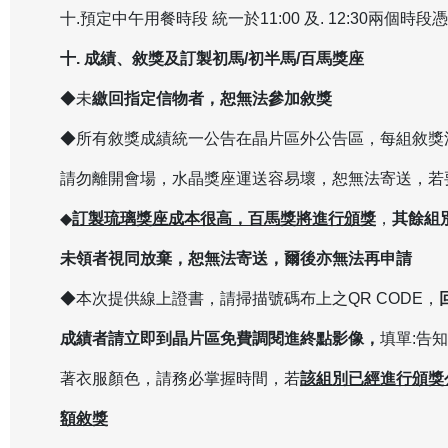
十.預定中午用餐時段 統一於11:00 及. 12:30兩個
十. 成績、敘獎及訂製初馬/初半馬/百馬獎座
◆未
繳回指定信物者，恕無法參加敘獎
◆所有敘獎成績統一公告在晶片區外公告區，每組敘獎
請勿離開會場，水晶獎座運送容易壞，恕無法寄送，若
◆
訂製琉璃獎座成本很高，百馬獎將進行頒獎
，
其餘組
未領者視同放棄，恕無法寄送，爾後亦無法再申請
◆本次提供線上證書，請掃描號碼布上之QR CODE，
成績者請立即到晶片區免費調閱進終點影像，
填單:告
著衣服顏色，請務必掌握時間，若
該組別已經進行頒獎
額敘獎