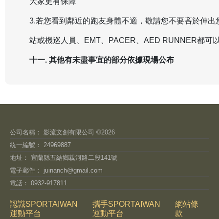
大家更有保障
3.若您看到鄰近的跑友身體不適，敬請您不要吝於伸出
站或機巡人員、EMT、PACER、AED RUNNER都
十一. 其他有未盡事宜的部分依據現場公布
公司名稱： 影流文創有限公司 ©2026
統一編號： 24969887
地址： 宜蘭縣五結鄉親河路二段141號
電子郵件：
juinanch@gmail.com
電話： 0932-917811
認識SPORTAIWAN
攜手SPORTAIWAN
網站條
運動平台
運動平台
款