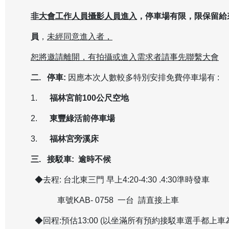
非大會工作人員攝影人員進入
，停車場有限，限保留給
員
，
未經同意進入者，
恕將邀請離開，有拍攝或進入需求者請事先聯繫大會
二. 停車:
因應本次人數較多特別安排免費停車場有 :
1.
福林宮前100公尺空地
2.
東豐綠活前停車場
3.
福林宮旁溪床
三. 接駁車: 逾時不候
◆去程: 台北東三門 早上4:20-4:30 .4:30準時發車
車號KAB- 0758 一台 請直接上車
◆回程:預估13:00 (以坐滿所有預約接駁車選手都上