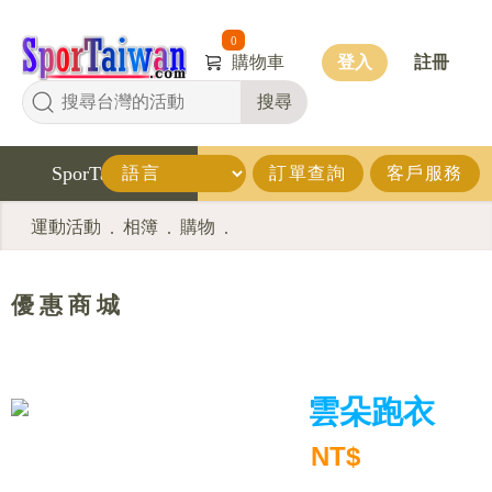
0
購物車
登入
註冊
搜尋
SporTaiwan
訂單查詢
客戶服務
運動活動
相簿
購物
.
.
.
優 惠 商 城
雲朵跑衣
NT$