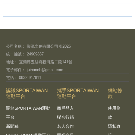
公司名稱： 影流文創有限公司 ©2026
統一編號： 24969887
地址： 宜蘭縣五結鄉親河路二段141號
電子郵件：
juinanch@gmail.com
電話： 0932-917811
認識SPORTAIWAN
攜手SPORTAIWAN
網站條
運動平台
運動平台
款
關於SPORTAIWAN運動
商戶登入
使用條
平台
聯合行銷
款
新聞稿
名人合作
隱私政