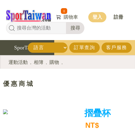
0
購物車
登入
註冊
搜尋
SporTaiwan
訂單查詢
客戶服務
運動活動
相簿
購物
.
.
.
優 惠 商 城
摺疊杯
NT$