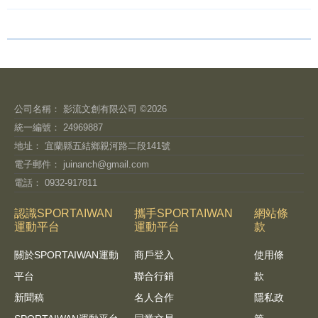
公司名稱： 影流文創有限公司 ©2026
統一編號： 24969887
地址： 宜蘭縣五結鄉親河路二段141號
電子郵件：
juinanch@gmail.com
電話： 0932-917811
認識SPORTAIWAN
攜手SPORTAIWAN
網站條
運動平台
運動平台
款
關於SPORTAIWAN運動
商戶登入
使用條
平台
聯合行銷
款
新聞稿
名人合作
隱私政