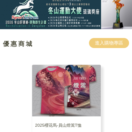
優 惠 商 城
進入購物專區
2025櫻花馬-員山燈篙T恤