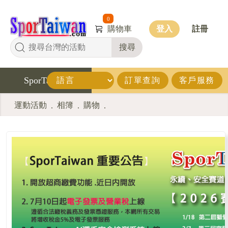
0
購物車
登入
註冊
搜尋
SporTaiwan
訂單查詢
客戶服務
運動活動
相簿
購物
.
.
.