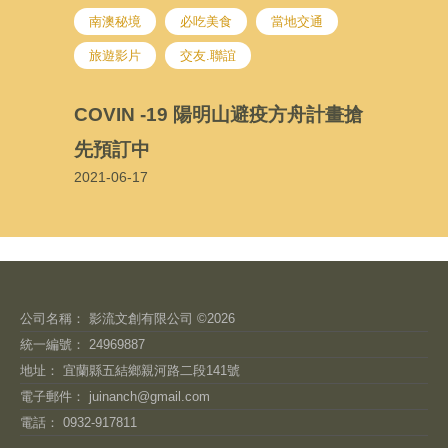
南澳秘境
必吃美食
當地交通
旅遊影片
交友.聯誼
COVIN -19 陽明山避疫方舟計畫搶
先預訂中
2021-06-17
公司名稱： 影流文創有限公司 ©2026
統一編號： 24969887
地址： 宜蘭縣五結鄉親河路二段141號
電子郵件：
juinanch@gmail.com
電話： 0932-917811