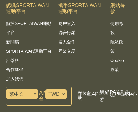
認識SPORTAIWAN
攜手SPORTAIWAN
網站條
運動平台
運動平台
款
關於SPORTAIWAN運動
商戶登入
使用條
平台
聯合行銷
款
新聞稿
名人合作
隱私政
SPORTAIWAN運動平台
同業交易
策
部落格
Cookie
合作夥伴
政策
加入我們
黑貓PAY 動滋
諮詢SPORTAIWAN運動
付款方
下載APP
幫助中心
平台
式
券