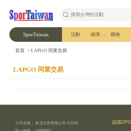
SporTaiwan
活動
．
相簿
．
購物
首頁
>
LAPGO 同業交易
LAPGO 同業交易
認識SPO
公司名稱： 影流文創有限公司 ©2026
統一編號： 24969887