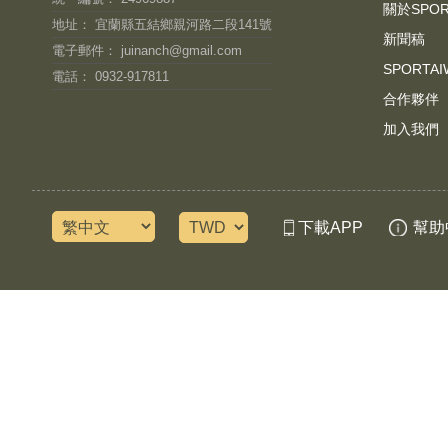
關於SPO
地址： 宜蘭縣五結鄉親河路二段141號
新聞稿
電子郵件：
juinanch@gmail.com
SPORT
電話： 0932-917811
合作夥伴
加入我們
下載APP
幫助