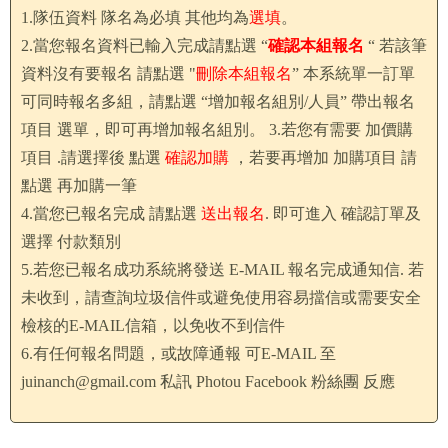
1.隊伍資料 隊名為必填 其他均為
選填
。
2.當您報名資料已輸入完成請點選 “
確認本組報名
“ 若該筆
資料沒有要報名 請點選 "
刪除本組報名
” 本系統單一訂單
可同時報名多組，請點選 “增加報名組別/人員” 帶出報名
項目 選單，即可再增加報名組別。 3.若您有需要 加價購
項目 .請選擇後 點選
確認加購
，若要再增加 加購項目 請
點選 再加購一筆
4.當您已報名完成 請點選
送出報名
. 即可進入 確認訂單及
選擇 付款類別
5.若您已報名成功系統將發送 E-MAIL 報名完成通知信. 若
未收到，請查詢垃圾信件或避免使用容易擋信或需要安全
檢核的E-MAIL信箱，以免收不到信件
6.有任何報名問題，或故障通報 可E-MAIL 至
juinanch@gmail.com
私訊 Photou Facebook 粉絲團 反應