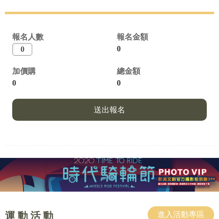
報名人數
報名金額
0
加價購
總金額
0
0
送出報名
運 動 活 動
進入活動專區