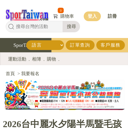
0
購物車
登入
註冊
搜尋
SporTaiwan
訂單查詢
客戶服務
運動活動
相簿
購物
.
.
.
首頁
>
我要報名
2026台中麗水夕陽半馬暨毛孩