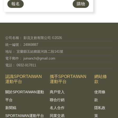
報名
購物
公司名稱： 影流文創有限公司 ©2026
統一編號： 24969887
地址： 宜蘭縣五結鄉親河路二段141號
電子郵件：
juinanch@gmail.com
電話： 0932-917811
認識SPORTAIWAN
攜手SPORTAIWAN
網站條
運動平台
運動平台
款
關於SPORTAIWAN運動
商戶登入
使用條
平台
聯合行銷
款
新聞稿
名人合作
隱私政
SPORTAIWAN運動平台
同業交易
策