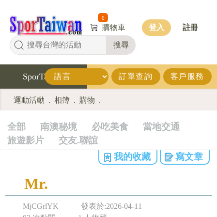
0
購物車
登入
註冊
搜尋
SporTaiwan
訂單查詢
客戶服務
運動活動
相簿
購物
.
.
.
全部
南澳秘境
必吃美食
當地交通
旅遊影片
交友.聯誼
我的收藏
寫文章
Mr.
MjCGrlYK
發表於:2026-04-11