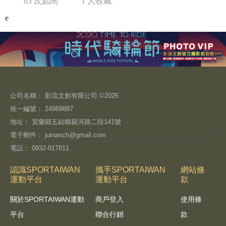
83 次點閱
1 人收藏
e
公司名稱： 影流文創有限公司 ©2026
統一編號： 24969887
地址： 宜蘭縣五結鄉親河路二段141號
電子郵件：
juinanch@gmail.com
電話： 0932-917811
認識SPORTAIWAN
攜手SPORTAIWAN
網站條
運動平台
運動平台
款
關於SPORTAIWAN運動
商戶登入
使用條
平台
聯合行銷
款