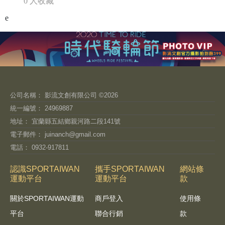
0 人收藏
e
公司名稱： 影流文創有限公司 ©2026
統一編號： 24969887
地址： 宜蘭縣五結鄉親河路二段141號
電子郵件：
juinanch@gmail.com
電話： 0932-917811
認識SPORTAIWAN
攜手SPORTAIWAN
網站條
運動平台
運動平台
款
關於SPORTAIWAN運動
商戶登入
使用條
平台
聯合行銷
款