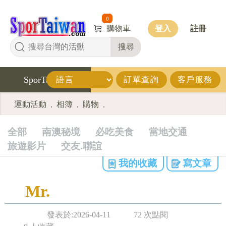
0
購物車
登入
註冊
搜尋
SporTaiwan
訂單查詢
客戶服務
運動活動
相簿
購物
.
.
.
全部
南澳秘境
必吃美食
當地交通
旅遊影片
交友.聯誼
我的收藏
寫文章
Mr.
發表於:2026-04-11
72 次點閱