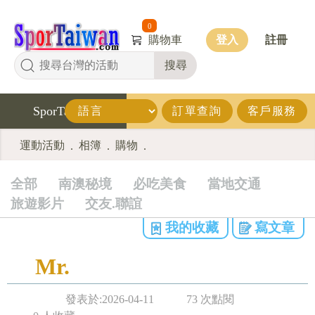
0
購物車
登入
註冊
搜尋
SporTaiwan
訂單查詢
客戶服務
運動活動
相簿
購物
.
.
.
全部
南澳秘境
必吃美食
當地交通
旅遊影片
交友.聯誼
我的收藏
寫文章
Mr.
發表於:2026-04-11
73 次點閱