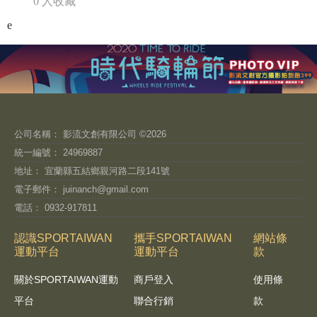
0 人收藏
e
公司名稱： 影流文創有限公司 ©2026
統一編號： 24969887
地址： 宜蘭縣五結鄉親河路二段141號
電子郵件：
juinanch@gmail.com
電話： 0932-917811
認識SPORTAIWAN
攜手SPORTAIWAN
網站條
運動平台
運動平台
款
關於SPORTAIWAN運動
商戶登入
使用條
平台
聯合行銷
款