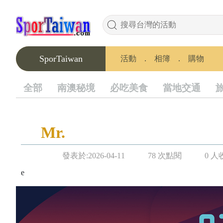
SporTaiwan
活動
．
相簿
．
購物
全部
南澳秘境
必吃美食
當地交通
Mr.
發表於:2026-04-11
78 次點閱
0 人
e