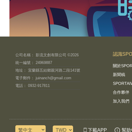
認識SPO
公司名稱： 影流文創有限公司 ©2026
統一編號： 24969887
關於SPO
地址： 宜蘭縣五結鄉親河路二段141號
新聞稿
電子郵件：
juinanch@gmail.com
SPORT
電話： 0932-917811
合作夥伴
加入我們
下載APP
幫助