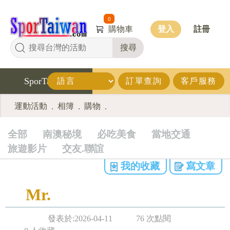
0
購物車
登入
註冊
搜尋
SporTaiwan
訂單查詢
客戶服務
運動活動
相簿
購物
.
.
.
全部
南澳秘境
必吃美食
當地交通
旅遊影片
交友.聯誼
我的收藏
寫文章
Mr.
發表於:2026-04-11
76 次點閱