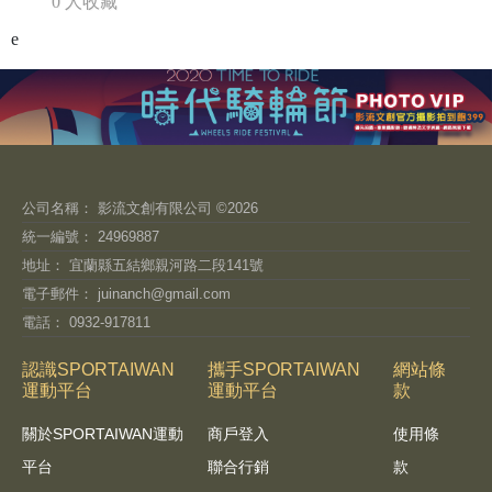
0 人收藏
e
公司名稱： 影流文創有限公司 ©2026
統一編號： 24969887
地址： 宜蘭縣五結鄉親河路二段141號
電子郵件：
juinanch@gmail.com
電話： 0932-917811
認識SPORTAIWAN
攜手SPORTAIWAN
網站條
運動平台
運動平台
款
關於SPORTAIWAN運動
商戶登入
使用條
平台
聯合行銷
款