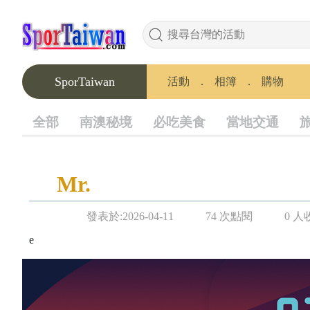
SporTaiwan
活動
．
相簿
．
購物
全部
南澳秘境
必吃美食
當地交通
Mr.
發表於:2026-04-11
74 次點閱
0 人
e