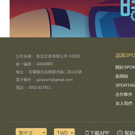
認識SPO
公司名稱： 影流文創有限公司 ©2026
統一編號： 24969887
關於SPO
地址： 宜蘭縣五結鄉親河路二段141號
新聞稿
電子郵件：
juinanch@gmail.com
SPORT
電話： 0932-917811
合作夥伴
加入我們
下載APP
幫助