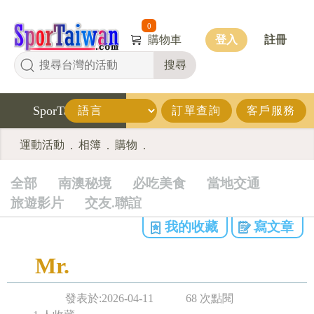
0
購物車
登入
註冊
搜尋
SporTaiwan
訂單查詢
客戶服務
運動活動
相簿
購物
.
.
.
全部
南澳秘境
必吃美食
當地交通
旅遊影片
交友.聯誼
我的收藏
寫文章
Mr.
發表於:2026-04-11
68 次點閱