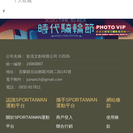
1 人收藏
e
公司名稱： 影流文創有限公司 ©2026
統一編號： 24969887
地址： 宜蘭縣五結鄉親河路二段141號
電子郵件：
juinanch@gmail.com
電話： 0932-917811
認識SPORTAIWAN
攜手SPORTAIWAN
網站條
運動平台
運動平台
款
關於SPORTAIWAN運動
商戶登入
使用條
平台
聯合行銷
款