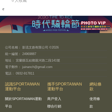
0 人收藏
e
公司名稱： 影流文創有限公司 ©2026
統一編號： 24969887
地址： 宜蘭縣五結鄉親河路二段141號
電子郵件：
juinanch@gmail.com
電話： 0932-917811
認識SPORTAIWAN
攜手SPORTAIWAN
網站條
運動平台
運動平台
款
關於SPORTAIWAN運動
商戶登入
使用條
平台
聯合行銷
款