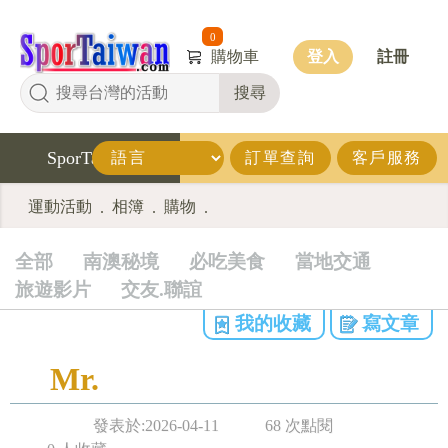
0
購物車
登入
註冊
搜尋
SporTaiwan
訂單查詢
客戶服務
運動活動
相簿
購物
.
.
.
全部
南澳秘境
必吃美食
當地交通
旅遊影片
交友.聯誼
我的收藏
寫文章
Mr.
發表於:2026-04-11
68 次點閱