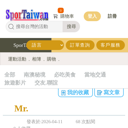
0
購物車
登入
註冊
搜尋
SporTaiwan
訂單查詢
客戶服務
運動活動
相簿
購物
.
.
.
全部
南澳秘境
必吃美食
當地交通
旅遊影片
交友.聯誼
我的收藏
寫文章
Mr.
發表於:2026-04-11
68 次點閱