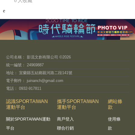
0 人收藏
e
公司名稱： 影流文創有限公司 ©2026
統一編號： 24969887
地址： 宜蘭縣五結鄉親河路二段141號
電子郵件：
juinanch@gmail.com
電話： 0932-917811
認識SPORTAIWAN
攜手SPORTAIWAN
網站條
運動平台
運動平台
款
關於SPORTAIWAN運動
商戶登入
使用條
平台
聯合行銷
款