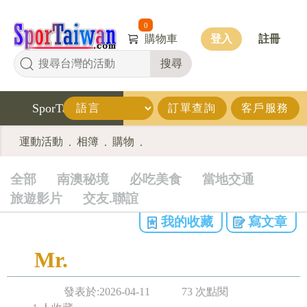
0
購物車
登入
註冊
搜尋
SporTaiwan
訂單查詢
客戶服務
運動活動
相簿
購物
.
.
.
全部
南澳秘境
必吃美食
當地交通
旅遊影片
交友.聯誼
我的收藏
寫文章
Mr.
發表於:2026-04-11
73 次點閱