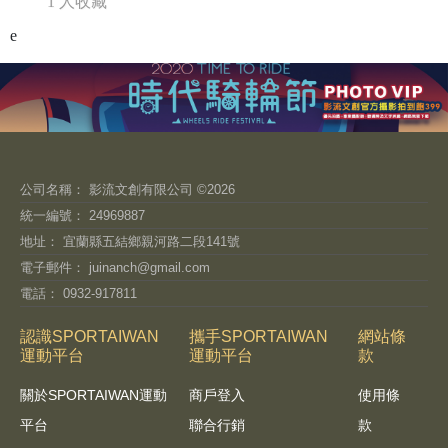
1 人收藏
e
公司名稱： 影流文創有限公司 ©2026
統一編號： 24969887
地址： 宜蘭縣五結鄉親河路二段141號
電子郵件：
juinanch@gmail.com
電話： 0932-917811
認識SPORTAIWAN
攜手SPORTAIWAN
網站條
運動平台
運動平台
款
關於SPORTAIWAN運動
商戶登入
使用條
平台
聯合行銷
款