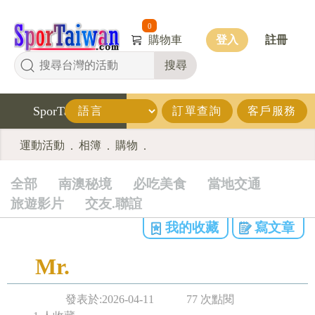
0
購物車
登入
註冊
搜尋
SporTaiwan
訂單查詢
客戶服務
運動活動
相簿
購物
.
.
.
全部
南澳秘境
必吃美食
當地交通
旅遊影片
交友.聯誼
我的收藏
寫文章
Mr.
發表於:2026-04-11
77 次點閱