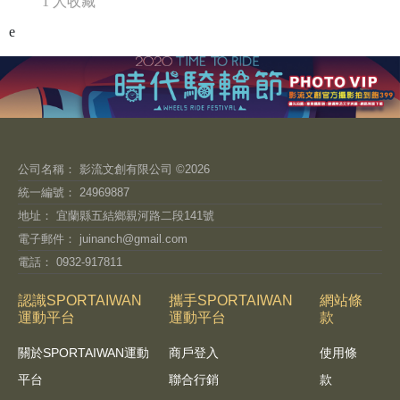
1 人收藏
e
公司名稱： 影流文創有限公司 ©2026
統一編號： 24969887
地址： 宜蘭縣五結鄉親河路二段141號
電子郵件：
juinanch@gmail.com
電話： 0932-917811
認識SPORTAIWAN
攜手SPORTAIWAN
網站條
運動平台
運動平台
款
關於SPORTAIWAN運動
商戶登入
使用條
平台
聯合行銷
款