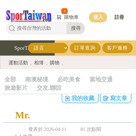
0
購物車
登入
註冊
搜尋
SporTaiwan
訂單查詢
客戶服務
運動活動
相簿
購物
.
.
.
全部
南澳秘境
必吃美食
當地交通
旅遊影片
交友.聯誼
我的收藏
寫文章
Mr.
發表於:2026-04-11
81 次點閱