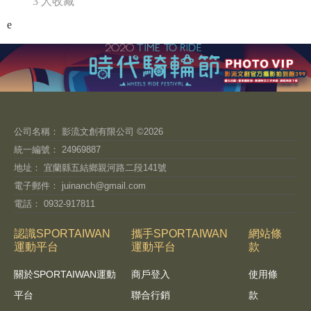
3 人收藏
e
公司名稱： 影流文創有限公司 ©2026
統一編號： 24969887
地址： 宜蘭縣五結鄉親河路二段141號
電子郵件：
juinanch@gmail.com
電話： 0932-917811
認識SPORTAIWAN
攜手SPORTAIWAN
網站條
運動平台
運動平台
款
關於SPORTAIWAN運動
商戶登入
使用條
平台
聯合行銷
款