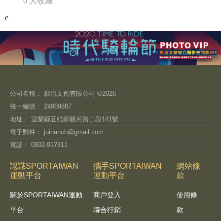
0 人收藏
e
公司名稱： 影流文創有限公司 ©2026
統一編號： 24969887
地址： 宜蘭縣五結鄉親河路二段141號
電子郵件：
juinanch@gmail.com
電話： 0932-917811
認識SPORTAIWAN
攜手SPORTAIWAN
網站條
運動平台
運動平台
款
關於SPORTAIWAN運動
商戶登入
使用條
平台
聯合行銷
款