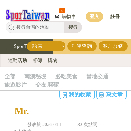
0
購物車
登入
註冊
搜尋
SporTaiwan
訂單查詢
客戶服務
運動活動
相簿
購物
.
.
.
全部
南澳秘境
必吃美食
當地交通
旅遊影片
交友.聯誼
我的收藏
寫文章
Mr.
發表於:2026-04-11
82 次點閱