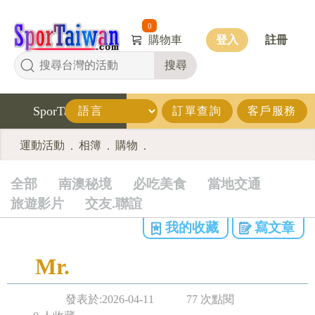
0
購物車
登入
註冊
搜尋
SporTaiwan
訂單查詢
客戶服務
運動活動
相簿
購物
.
.
.
全部
南澳秘境
必吃美食
當地交通
旅遊影片
交友.聯誼
我的收藏
寫文章
Mr.
發表於:2026-04-11
77 次點閱