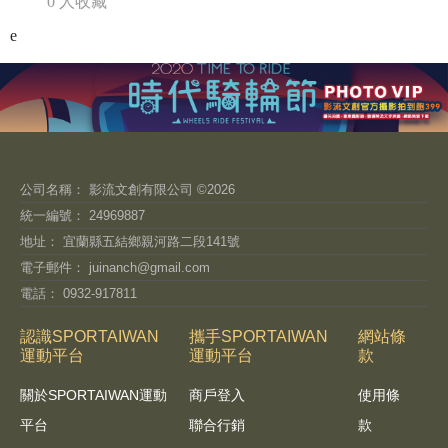
0 人收藏
e
公司名稱： 影流文創有限公司 ©2026
統一編號： 24969887
地址： 宜蘭縣五結鄉親河路二段141號
電子郵件：
juinanch@gmail.com
電話： 0932-917811
認識SPORTAIWAN
攜手SPORTAIWAN
網站條
運動平台
運動平台
款
關於SPORTAIWAN運動
商戶登入
使用條
平台
聯合行銷
款