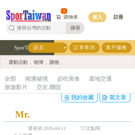
0
購物車
登入
註冊
搜尋
SporTaiwan
訂單查詢
客戶服務
運動活動
相簿
購物
.
.
.
全部
南澳秘境
必吃美食
當地交通
旅遊影片
交友.聯誼
我的收藏
寫文章
Mr.
發表於:2026-04-11
72 次點閱