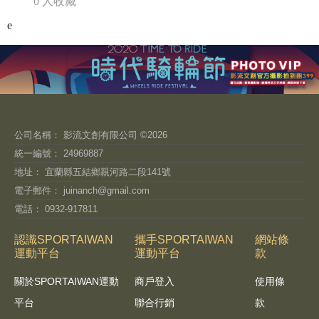
0 人收藏
e
公司名稱： 影流文創有限公司 ©2026
統一編號： 24969887
地址： 宜蘭縣五結鄉親河路二段141號
電子郵件：
juinanch@gmail.com
電話： 0932-917811
認識SPORTAIWAN
攜手SPORTAIWAN
網站條
運動平台
運動平台
款
關於SPORTAIWAN運動
商戶登入
使用條
平台
聯合行銷
款