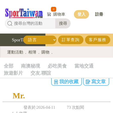
0
購物車
登入
註冊
搜尋
SporTaiwan
訂單查詢
客戶服務
運動活動
相簿
購物
.
.
.
全部
南澳秘境
必吃美食
當地交通
旅遊影片
交友.聯誼
我的收藏
寫文章
Mr.
發表於:2026-04-11
73 次點閱