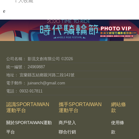
1 人收藏
e
公司名稱： 影流文創有限公司 ©2026
統一編號： 24969887
地址： 宜蘭縣五結鄉親河路二段141號
電子郵件：
juinanch@gmail.com
電話： 0932-917811
認識SPORTAIWAN
攜手SPORTAIWAN
網站條
運動平台
運動平台
款
關於SPORTAIWAN運動
商戶登入
使用條
平台
聯合行銷
款