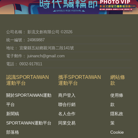
公司名稱： 影流文創有限公司 ©2026
統一編號： 24969887
地址： 宜蘭縣五結鄉親河路二段141號
電子郵件：
juinanch@gmail.com
電話： 0932-917811
認識SPORTAIWAN
攜手SPORTAIWAN
網站條
運動平台
運動平台
款
關於SPORTAIWAN運動
商戶登入
使用條
平台
聯合行銷
款
新聞稿
名人合作
隱私政
SPORTAIWAN運動平台
同業交易
策
部落格
Cookie