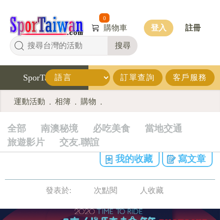
0
購物車
登入
註冊
搜尋
SporTaiwan
訂單查詢
客戶服務
運動活動
相簿
購物
.
.
.
全部
南澳秘境
必吃美食
當地交通
旅遊影片
交友.聯誼
我的收藏
寫文章
發表於:
次點閱
人收藏