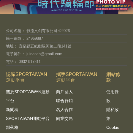
公司名稱： 影流文創有限公司 ©2026
統一編號： 24969887
地址： 宜蘭縣五結鄉親河路二段141號
電子郵件：
juinanch@gmail.com
電話： 0932-917811
認識SPORTAIWAN
攜手SPORTAIWAN
網站條
運動平台
運動平台
款
關於SPORTAIWAN運動
商戶登入
使用條
平台
聯合行銷
款
新聞稿
名人合作
隱私政
SPORTAIWAN運動平台
同業交易
策
部落格
Cookie