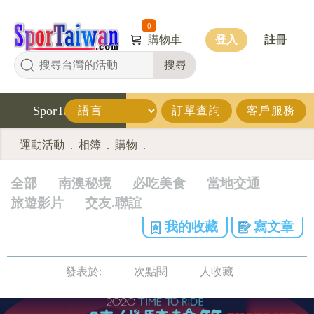
0
購物車
登入
註冊
搜尋
SporTaiwan
訂單查詢
客戶服務
運動活動
相簿
購物
.
.
.
全部
南澳秘境
必吃美食
當地交通
旅遊影片
交友.聯誼
我的收藏
寫文章
發表於:
次點閱
人收藏