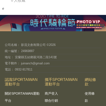
0 人收藏
e
公司名稱： 影流文創有限公司 ©2026
統一編號： 24969887
地址： 宜蘭縣五結鄉親河路二段141號
電子郵件：
juinanch@gmail.com
電話： 0932-917811
認識SPORTAIWAN
攜手SPORTAIWAN
網站條
運動平台
運動平台
款
關於SPORTAIWAN運動
商戶登入
使用條
平台
聯合行銷
款