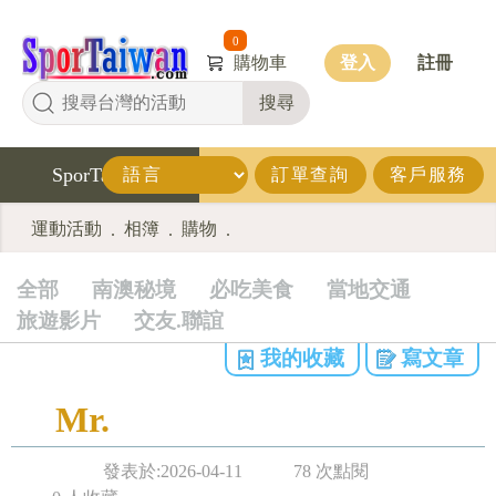
0
購物車
登入
註冊
搜尋
SporTaiwan
訂單查詢
客戶服務
運動活動
相簿
購物
.
.
.
全部
南澳秘境
必吃美食
當地交通
旅遊影片
交友.聯誼
我的收藏
寫文章
Mr.
發表於:2026-04-11
78 次點閱