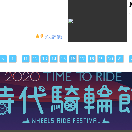
e
0
(0則評價)
<
1
...
11
12
13
14
15
16
17
18
19
20
21
...