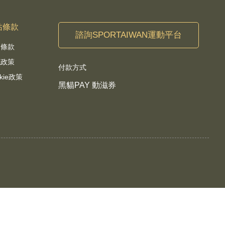
站條款
諮詢SPORTAIWAN運動平台
用條款
私政策
付款方式
kie政策
黑貓PAY 動滋券