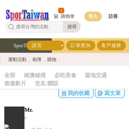
0
購物車
登入
註冊
搜尋
SporTaiwan
訂單查詢
客戶服務
運動活動
相簿
購物
.
.
.
全部
南澳秘境
必吃美食
當地交通
旅遊影片
交友.聯誼
我的收藏
寫文章
Mr.
e