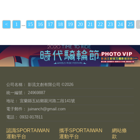
<
1
...
15
16
17
18
19
20
21
22
23
24
25
公司名稱： 影流文創有限公司 ©2026
統一編號： 24969887
地址： 宜蘭縣五結鄉親河路二段141號
電子郵件：
juinanch@gmail.com
電話： 0932-917811
認識SPORTAIWAN
攜手SPORTAIWAN
網站條
運動平台
運動平台
款