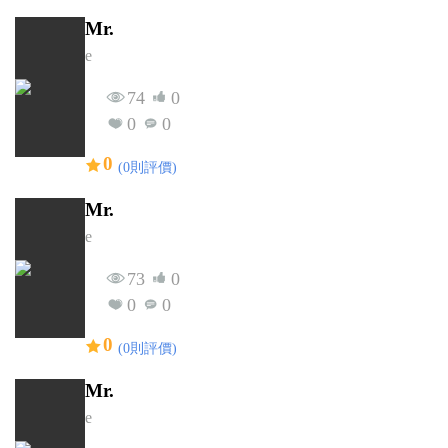
Mr.
e
74
0
0
0
0
(0則評價)
Mr.
e
73
0
0
0
0
(0則評價)
Mr.
e