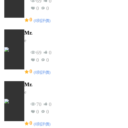
69
0
0
0
0
(0則評價)
Mr.
e
69
0
0
0
0
(0則評價)
Mr.
e
70
0
0
0
0
(0則評價)