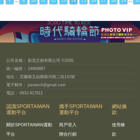
<
1
...
9
10
11
12
13
14
15
16
17
18
19
...
32
公司名稱： 影流文創有限公司 ©2026
統一編號： 24969887
地址： 宜蘭縣五結鄉親河路二段141號
電子郵件：
juinanch@gmail.com
電話： 0932-917811
認識SPORTAIWAN
攜手SPORTAIWAN
網站條
運動平台
運動平台
款
關於SPORTAIWAN運動
商戶登入
使用條
平台
聯合行銷
款