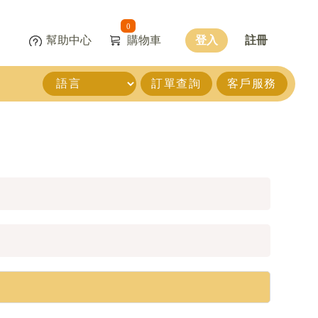
0
幫助中心
購物車
登入
註冊
訂單查詢
客戶服務