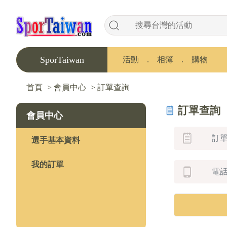
SporTaiwan
活動
．
相簿
．
購物
首頁
>
會員中心
>
訂單查詢
訂單查詢
會員中心
選手基本資料
我的訂單