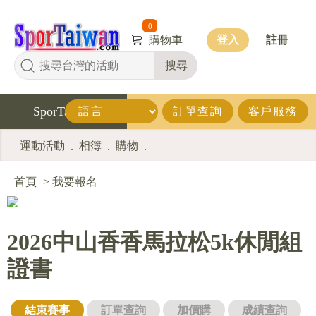
0
購物車
登入
註冊
搜尋
SporTaiwan
訂單查詢
客戶服務
運動活動
相簿
購物
.
.
.
首頁
>
我要報名
2026中山香香馬拉松5k休閒組
證書
結束賽事
訂單查詢
加價購
成績查詢