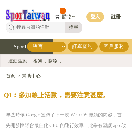
0
購物車
登入
註冊
搜尋
SporTaiwan
訂單查詢
客戶服務
運動活動
相簿
購物
.
.
.
首頁
>
幫助中心
Q1︰參加線上活動，需要注意甚麼。
早些時候 Google 宣佈了下一次 Wear OS 更新的內容，首
先開發團隊會最佳化 CPU 的運行效率，此舉有望讓 app 啟