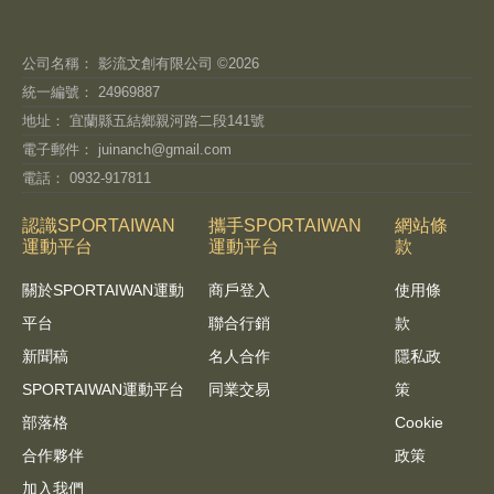
公司名稱： 影流文創有限公司 ©2026
統一編號： 24969887
地址： 宜蘭縣五結鄉親河路二段141號
電子郵件：
juinanch@gmail.com
電話： 0932-917811
認識SPORTAIWAN
攜手SPORTAIWAN
網站條
運動平台
運動平台
款
關於SPORTAIWAN運動
商戶登入
使用條
平台
聯合行銷
款
新聞稿
名人合作
隱私政
SPORTAIWAN運動平台
同業交易
策
部落格
Cookie
合作夥伴
政策
加入我們