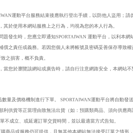
TAIWAN運動平台服務結束後應執行登出手續，以防他人盜用；
，其於使用本網站服務上之行為，均視為您的本人行為。
題發生時，您應立即通知SPORTAIWAN 運動平台，以利本
補償之責任或義務。若因您個人未將帳號及密碼妥善保存導致權
此所致之損害，概不負責。
，當您於瀏覽該網站或廣告時，請自行注意網路安全，本網站不
認商品數量及價格機制進行下單。 SPORTAIWAN運動平台將自
利供貨等正當理由致無法出貨（如：預購類商品、須向供應商調貨、轉
訂單不成立、或延遲訂單交貨時間，並以最適當方式告知。
誤、訂購商品或服務仍可提供，且無其他本網站無法接受訂單之情