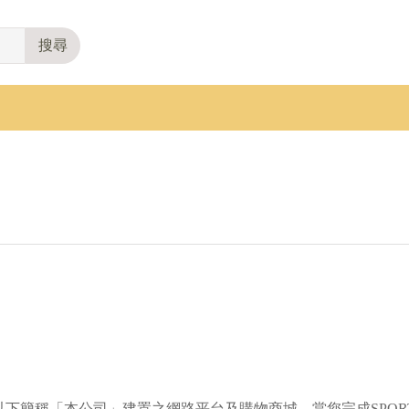
搜尋
AN ，以下簡稱「本公司」建置之網路平台及購物商城，當您完成SPO