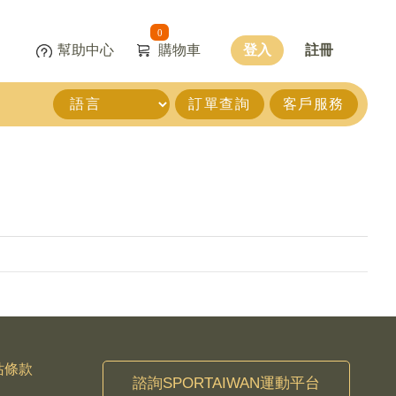
0
幫助中心
購物車
登入
註冊
訂單查詢
客戶服務
站條款
諮詢SPORTAIWAN運動平台