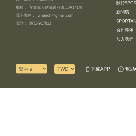
關於SPO
地址： 宜蘭縣五結鄉親河路二段141號
新聞稿
電子郵件：
juinanch@gmail.com
SPORT
電話： 0932-917811
合作夥伴
加入我們
下載APP
幫助