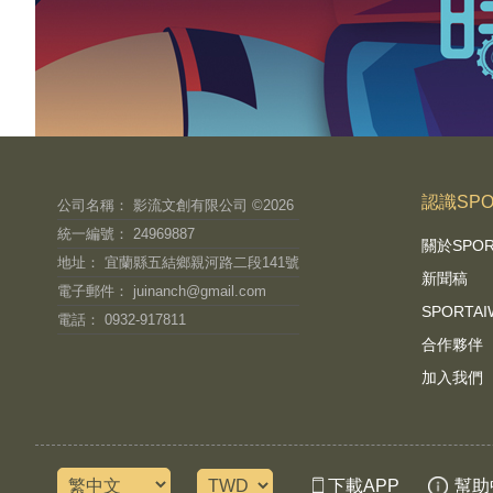
認識SPO
公司名稱： 影流文創有限公司 ©2026
統一編號： 24969887
關於SPO
地址： 宜蘭縣五結鄉親河路二段141號
新聞稿
電子郵件：
juinanch@gmail.com
SPORT
電話： 0932-917811
合作夥伴
加入我們
下載APP
幫助