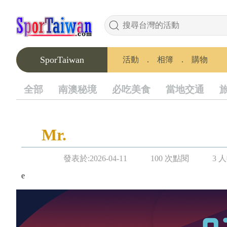
SporTaiwan
活動
．
相簿
．
購物
全部
南澳秘境
必吃美食
當地交通
Mr.
發表於:2026-04-11
100 次點閱
3 
e