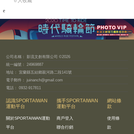
0 人收藏
e
公司名稱： 影流文創有限公司 ©2026
統一編號： 24969887
地址： 宜蘭縣五結鄉親河路二段141號
電子郵件：
juinanch@gmail.com
電話： 0932-917811
認識SPORTAIWAN
攜手SPORTAIWAN
網站條
運動平台
運動平台
款
關於SPORTAIWAN運動
商戶登入
使用條
平台
聯合行銷
款