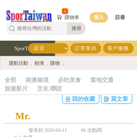
0
購物車
登入
註冊
搜尋
SporTaiwan
訂單查詢
客戶服務
運動活動
相簿
購物
.
.
.
全部
南澳秘境
必吃美食
當地交通
旅遊影片
交友.聯誼
我的收藏
寫文章
Mr.
發表於:2026-04-11
86 次點閱