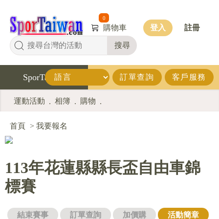
0
購物車
登入
註冊
搜尋
SporTaiwan
訂單查詢
客戶服務
運動活動
相簿
購物
.
.
.
首頁
>
我要報名
113年花蓮縣縣長盃自由車錦
標賽
結束賽事
訂單查詢
加價購
活動簡章