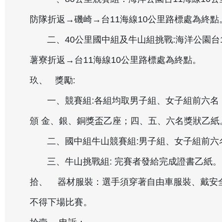
防隊折返→磯崎→台11海線10公里路標處為終點
二、40公里國中組及牛山組挑戰:海洋公園台1
薯寮折返→台11海線10公里路標處為終點。
玖、 獎勵:
一、競賽組:各組均取男子組、女子組前六名
頒 金、銀、銅獎盃乙座；四、五、六名獎狀乙紙
二、國中組牛山競賽組:男子組、女子組前六
三、牛山挑戰組: 完賽者發給完成證書乙紙。
拾、 器材服裝：選手須穿著自由車服裝、戴安
不得下場比賽。