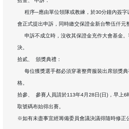
拾壹、 申訴：
程序─應由單位領隊或教練，於30分鐘內簽字
會正式提出申訴，同時繳交保證金新台幣伍仟元
申訴不成立時，沒收其保證金充作大會基金。
決。
拾貳、 頒獎典禮：
每位獲獎選手都必須穿著整齊服裝出席頒獎典
格。
拾參、 參賽人員請於113年4月28日(日)，早上
取號碼布始得出賽。
※如有未盡事宜經籌備委員會議決議得隨時修正