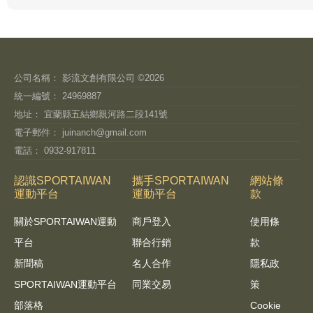
公司名稱： 影流文創有限公司 ©2026
統一編號： 24969887
地址： 宜蘭縣五結鄉親河路二段141號
電子郵件：
juinanch@gmail.com
電話： 0932-917811
認識SPORTAIWAN
攜手SPORTAIWAN
網站條
運動平台
運動平台
款
關於SPORTAIWAN運動
商戶登入
使用條
平台
聯合行銷
款
新聞稿
名人合作
隱私政
SPORTAIWAN運動平台
同業交易
策
部落格
Cookie