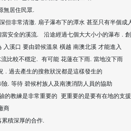
源無居住民眾.
不深但非常清澈. 扇子瀑布下的潭水 甚至只有半個成
相當安全的溪流. 沿途經過七個大大小小的瀑布 . 
入溪口 要由碧候溫泉 橫越 南澳北溪 才能進入
水流比較不穩定. 有可能 花蓮在下雨. 當地沒下雨
況 . 過去產生的搜救狀況都是這樣發生的
險. 等待 碧候村族人及南澳消防人員的協助
有經驗的教練是非常重要的 更重要的是要有在地的支援
廠商
落累積深厚的合作.