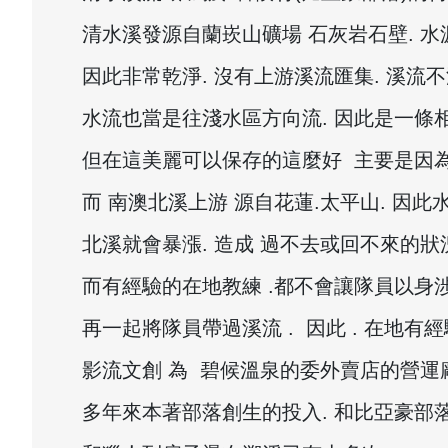
清水溪發源自蘭崁山礦場 石灰岩石壁. 水
因此非常乾淨. 沒有上游溪流匯集. 溪流
水流也當是往淺水區方向流. 因此是一條
但在這美麗可以保存的這麼好 主要是因為 
而 南澳北溪上游 源自花蓮.太平山. 因此
北溪就會暴漲. 造成 過不去或回不來的狀
而有經驗的在地教練 .都不會讓隊員以身涉
再一起將隊員帶過溪流 . 因此 . 在地
影流文創 為 碧候溫泉的委外賣店的營運
多年來本著部落創生的投入. 和比亞豪部