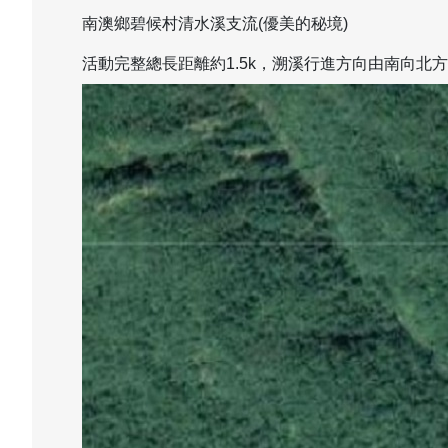
南澳鄉碧候村清水溪支流(優美的秘境)
活動完整總長距離約1.5k，溯溪行進方向由南向北