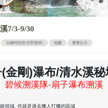
/3-9/30
台鐵時刻表(非對號車)
地圖
賽事比分
(金剛)瀑布/清水溪
碧候溯溪隊-扇子瀑布溯溪
傳統領域. 也就是過去獵人打獵的區域