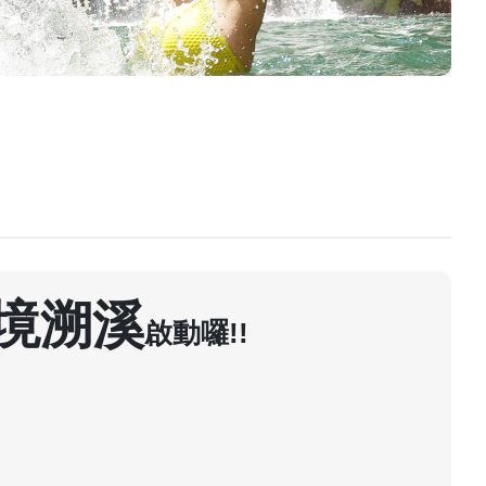
秘境溯溪
啟動囉!!