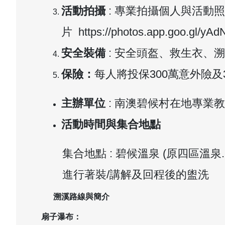
活動拍攝
: 專業拍攝個人與活動
片 https://photos.app.goo.gl/yA
安全裝備
: 安全頭盔、救生衣、溯
保險：
每人將投保300萬意外險及3
主辦單位
: 南澳碧候村在地專業
活動時間與集合地點
集合地點 : 碧候溫泉 (原四區溫泉.
進行著裝/講解及回程後的盥洗
溯溪路線與簡介
扇子瀑布：