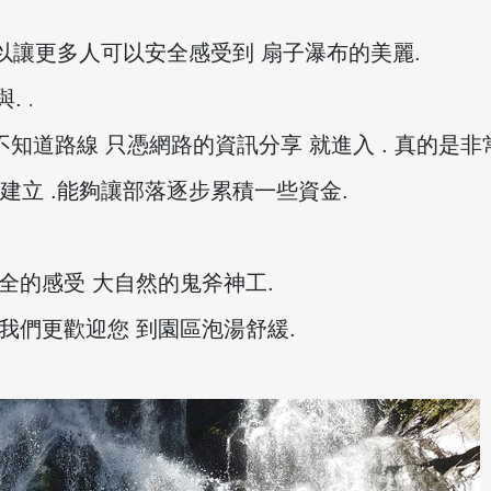
可以讓更多人可以安全感受到 扇子瀑布的美麗.
與.
.
 不知道路線 只憑網路的資訊分享 就進入 . 真的是
建立 .能夠讓部落逐步累積一些資金.
境
安全的感受 大自然的鬼斧神工.
 我們更歡迎您 到園區泡湯舒緩.