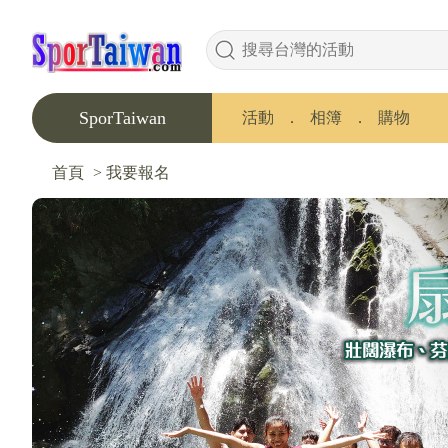
SporTaiwan
活動
．
相簿
．
購物
首頁
>
我要報名