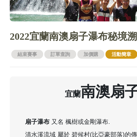
2022宜蘭南澳扇子瀑布秘境溯溪7
結束賽事
訂單查詢
加價購
活動簡章
南澳扇子
宜蘭
扇子瀑布
又名 楓樹或金剛瀑布.
清水溪流域 屬於 碧候村(比亞豪部落)的