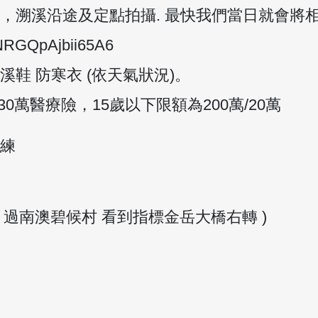
照，溯溪沿途及定點拍攝. 最快我們當日就會將
dNRGQpAjbii65A6
溪鞋 防寒衣 (依天氣狀況)。
0萬醫療險，15歲以下限額為200萬/20萬
教練
 過南澳碧候村 看到指標金岳大橋右轉 )