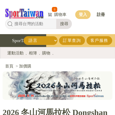
0
購物車
登入
註冊
搜尋
SporTaiwan
訂單查詢
客戶服務
運動活動
相簿
購物
.
.
.
首頁
>
加價購
2026 冬山河馬拉松 Dongshan