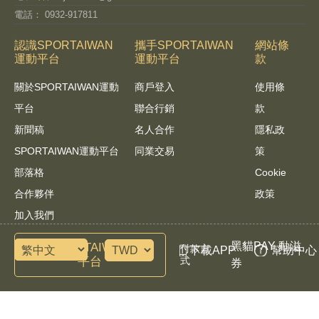
電話： 0932-917811
認識SPORTAIWAN
攜手SPORTAIWAN
網站條
運動平台
運動平台
款
關於SPORTAIWAN運動
商戶登入
使用條
平台
聯合行銷
款
新聞稿
名人合作
隱私政
SPORTAIWAN運動平台
同業交易
策
部落格
Cookie
合作夥伴
政策
加入我們
黑貓PAY 動滋
諮詢SPORTAIWAN運動
付款方
下載APP
幫助中心
平台
式
券