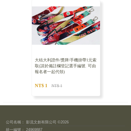
大桔大利證件/獎牌/手機掛帶1元索
取(請於備註欄登記選手編號. 可由
報名者一起代領)
NT$ 1
NT$ 1
公司名稱： 影流文創有限公司 ©2026
統一編號： 24969887