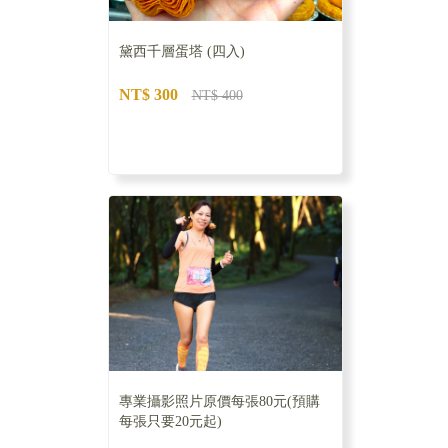
黛西千層蛋塔 (四入)
NT$ 300
NT$ 400
專業攝影照片原價每張80元(預購
每張只要20元起)