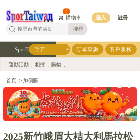
0
購物車
登入
註冊
搜尋
SporTaiwan
訂單查詢
客戶服務
運動活動
相簿
購物
.
.
.
首頁
>
加價購
2025新竹峨眉大桔大利馬拉松