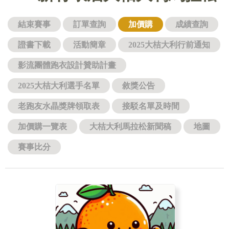
結束賽事
訂單查詢
加價購
成績查詢
證書下載
活動簡章
2025大桔大利行前通知
影流團體跑衣設計贊助計畫
2025大桔大利選手名單
敘獎公告
老跑友水晶獎牌領取表
接駁名單及時間
加價購一覽表
大桔大利馬拉松新聞稿
地圖
賽事比分