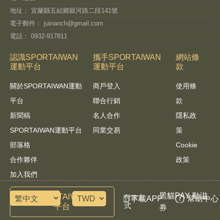
地址： 宜蘭縣五結鄉親河路二段141號
電子郵件：
juinanch@gmail.com
電話： 0932-917811
認識SPORTAIWAN
攜手SPORTAIWAN
網站條
運動平台
運動平台
款
關於SPORTAIWAN運動
商戶登入
使用條
平台
聯合行銷
款
新聞稿
名人合作
隱私政
SPORTAIWAN運動平台
同業交易
策
部落格
Cookie
合作夥伴
政策
加入我們
黑貓PAY 動滋
諮詢SPORTAIWAN運動
付款方
下載APP
幫助中心
平台
式
券