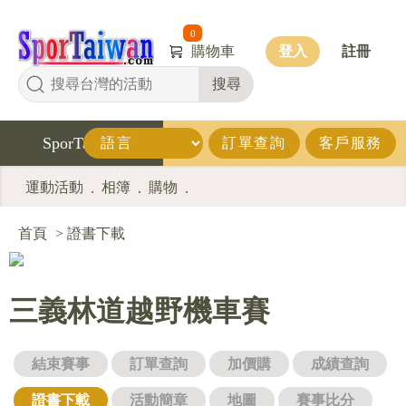
0
購物車
登入
註冊
搜尋
SporTaiwan
訂單查詢
客戶服務
運動活動
相簿
購物
.
.
.
首頁
>
證書下載
三義林道越野機車賽
結束賽事
訂單查詢
加價購
成績查詢
證書下載
活動簡章
地圖
賽事比分