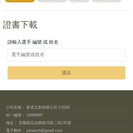
證書下載
請輸入選手 編號 或 姓名
公司名稱： 影流文創有限公司 ©2026
統一編號： 24969887
地址： 宜蘭縣五結鄉親河路二段141號
電子郵件：
juinanch@gmail.com