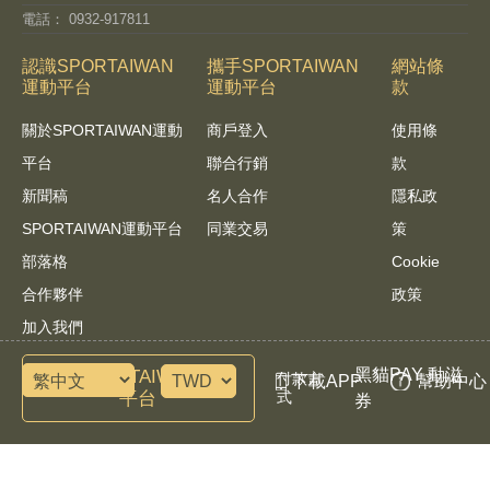
電話： 0932-917811
認識SPORTAIWAN
攜手SPORTAIWAN
網站條
運動平台
運動平台
款
關於SPORTAIWAN運動
商戶登入
使用條
平台
聯合行銷
款
新聞稿
名人合作
隱私政
SPORTAIWAN運動平台
同業交易
策
部落格
Cookie
合作夥伴
政策
加入我們
黑貓PAY 動滋
諮詢SPORTAIWAN運動
付款方
下載APP
幫助中心
平台
式
券