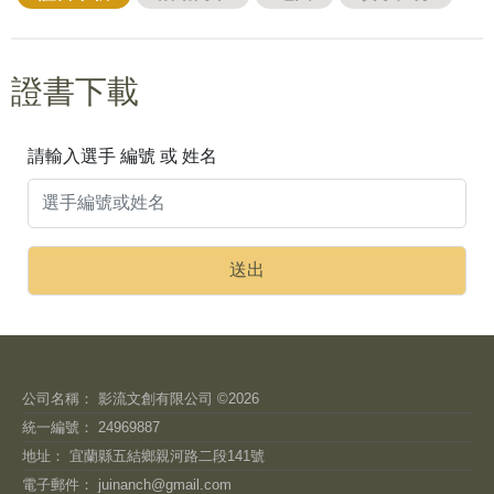
證書下載
請輸入選手 編號 或 姓名
公司名稱： 影流文創有限公司 ©2026
統一編號： 24969887
地址： 宜蘭縣五結鄉親河路二段141號
電子郵件：
juinanch@gmail.com