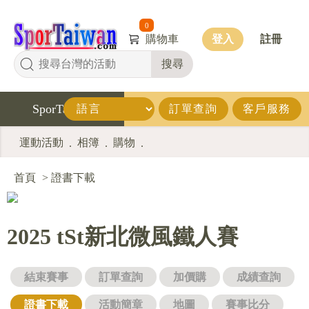
0
購物車
登入
註冊
搜尋
SporTaiwan
訂單查詢
客戶服務
運動活動
相簿
購物
.
.
.
首頁
>
證書下載
2025 tSt新北微風鐵人賽
結束賽事
訂單查詢
加價購
成績查詢
證書下載
活動簡章
地圖
賽事比分