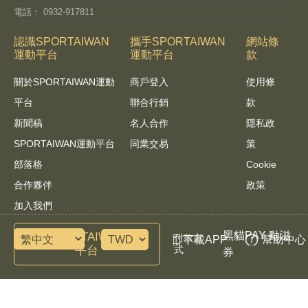
電話： 0932-917811
認識SPORTAIWAN
攜手SPORTAIWAN
網站條
運動平台
運動平台
款
關於SPORTAIWAN運動
商戶登入
使用條
平台
聯合行銷
款
新聞稿
名人合作
隱私政
SPORTAIWAN運動平台
同業交易
策
部落格
Cookie
合作夥伴
政策
加入我們
黑貓PAY 動滋
諮詢SPORTAIWAN運動
付款方
下載APP
幫助中心
平台
式
券