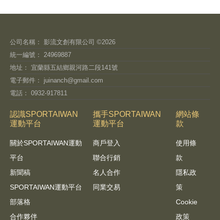
公司名稱： 影流文創有限公司 ©2026
統一編號： 24969887
地址： 宜蘭縣五結鄉親河路二段141號
電子郵件：
juinanch@gmail.com
電話： 0932-917811
認識SPORTAIWAN
攜手SPORTAIWAN
網站條
運動平台
運動平台
款
關於SPORTAIWAN運動
商戶登入
使用條
平台
聯合行銷
款
新聞稿
名人合作
隱私政
SPORTAIWAN運動平台
同業交易
策
部落格
Cookie
合作夥伴
政策