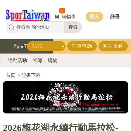
0
購物車
登入
註冊
搜尋
SporTaiwan
訂單查詢
客戶服務
運動活動
相簿
購物
.
.
.
首頁
>
證書下載
2026梅花湖永續行動馬拉松-