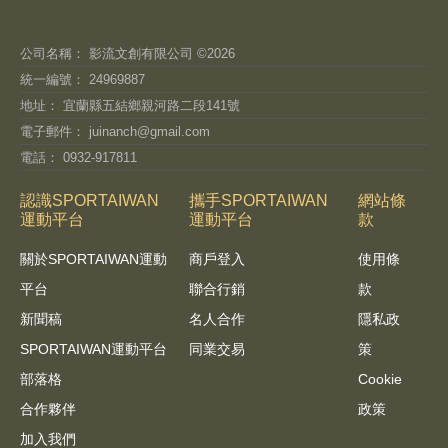
公司名稱： 影流文創有限公司 ©2026
統一編號： 24969887
地址： 宜蘭縣五結鄉親河路二段141號
電子郵件：
juinanch@gmail.com
電話： 0932-917811
認識SPORTAIWAN
攜手SPORTAIWAN
網站條
運動平台
運動平台
款
關於SPORTAIWAN運動
商戶登入
使用條
平台
聯合行銷
款
新聞稿
名人合作
隱私政
SPORTAIWAN運動平台
同業交易
策
部落格
Cookie
合作夥伴
政策
加入我們