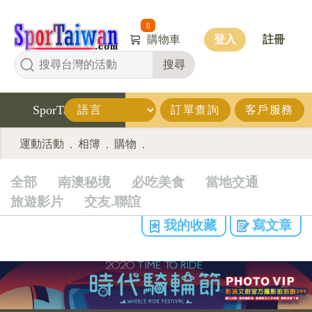
0
購物車
登入
註冊
搜尋
SporTaiwan
訂單查詢
客戶服務
運動活動
相簿
購物
.
.
.
全部
南澳秘境
必吃美食
當地交通
旅遊影片
交友.聯誼
我的收藏
寫文章