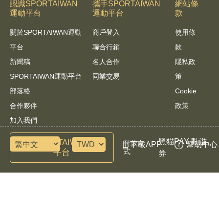
認識SPORTAIWAN
攜手SPORTAIWAN
網站條
運動平台
運動平台
款
關於SPORTAIWAN運動
商戶登入
使用條
平台
聯合行銷
款
新聞稿
名人合作
隱私政
SPORTAIWAN運動平台
同業交易
策
部落格
Cookie
合作夥伴
政策
加入我們
黑貓PAY 動滋
諮詢SPORTAIWAN運動
付款方
下載APP
幫助中心
平台
式
券