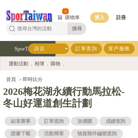
0
購物車
登入
註冊
搜尋
SporTaiwan
訂單查詢
客戶服務
運動活動
相簿
購物
.
.
.
首頁
>
即時比分
2026梅花湖永續行動馬拉松-
冬山好運道創生計劃
結束賽事
訂單查詢
加價購
成績查詢
證書下載
活動簡章
物資郵件編號查詢