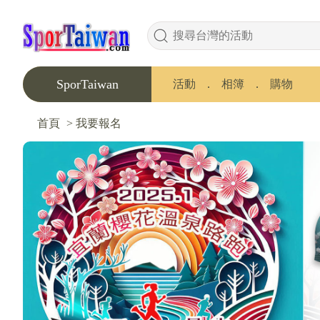
SporTaiwan
活動
．
相簿
．
購物
首頁
>
我要報名