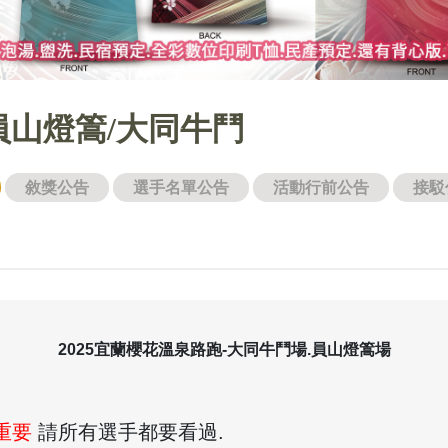
員山燈篙/大同牛鬥
敘獎公告
選手名單公告
活動行前公告
接駁
2025
宜蘭櫻花溫泉路跑-大同牛鬥場.員山燈篙場
重要
請所有選手都要看過.