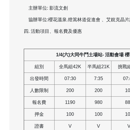
主辦單位: 影流文創
協辦單位:櫻花溫泉.燈篙林道促進會 、艾銳克晶片
四. 活動項目、報名費及優惠
1/4(
六)大同牛鬥土場站- 活動會場 
組別
全馬組42K
半馬組21K
挑戰組
出發時間
07:30
7:35
07:
人數限制
200
200
1
報名費
1190
980
8
押金
100
100
1
證書
V
V