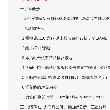
一.活動概要:
集合宜蘭最新有櫻花秘境路線即可泡溫泉在櫻花季
※活動特色
1.團報優惠10(含)人以上報名費打95折，請EMAIL
2.總排/分排獎勵
3.本活動合法申請路權及場地
4.大同牛鬥土場站將依馬拉松普查規定辦理，並將
5.全彩熱昇華印製高級吸排T恤. (可加購客制名字)
6.櫻花路線.車流稀少
二. 活動日期與時間 : 2025年1月4. 5 06:30-15:00
三. 指導單位: 大同鄉公所、員山鄉公所、三星分局