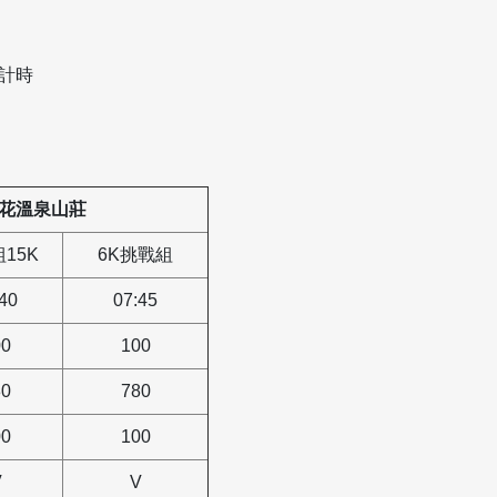
計時
櫻花溫泉山莊
15K
6K挑戰組
40
07:45
00
100
80
780
00
100
V
V