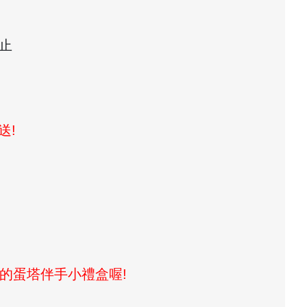
滿為止
送!
的蛋塔伴手小禮盒喔!