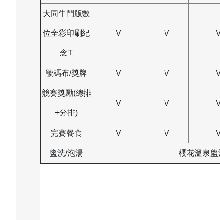
大同牛鬥版數
位全彩印刷紀
V
V
念T
號碼布/獎牌
V
V
競賽獎勵(總排
V
V
+分排)
完賽餐食
V
V
盥洗/泡湯
櫻花溫泉盥