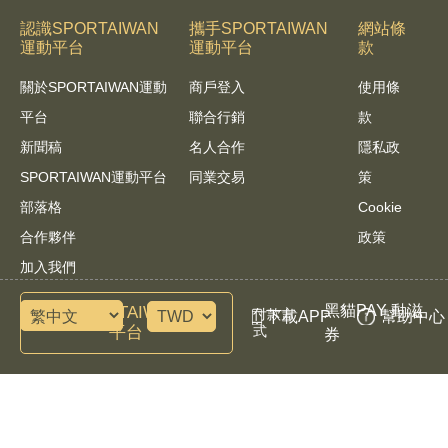
認識SPORTAIWAN
攜手SPORTAIWAN
網站條
運動平台
運動平台
款
關於SPORTAIWAN運動
商戶登入
使用條
平台
聯合行銷
款
新聞稿
名人合作
隱私政
SPORTAIWAN運動平台
同業交易
策
部落格
Cookie
合作夥伴
政策
加入我們
黑貓PAY 動滋
諮詢SPORTAIWAN運動
付款方
下載APP
幫助中心
平台
式
券