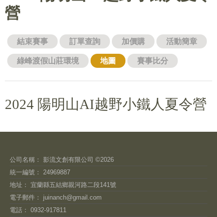
營
結束賽事
訂單查詢
加價購
活動簡章
綠峰渡假山莊環境
地圖
賽事比分
2024 陽明山AI越野小鐵人夏令營
公司名稱： 影流文創有限公司 ©2026
統一編號： 24969887
地址： 宜蘭縣五結鄉親河路二段141號
電子郵件：
juinanch@gmail.com
電話： 0932-917811