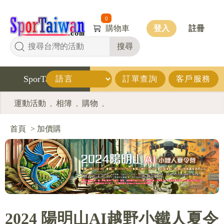
0
購物車
登入
註冊
搜尋
SporTaiwan
訂單查詢
客戶服務
運動活動
相簿
購物
.
.
.
首頁
>
加價購
2024 陽明山AI越野小鐵人夏令