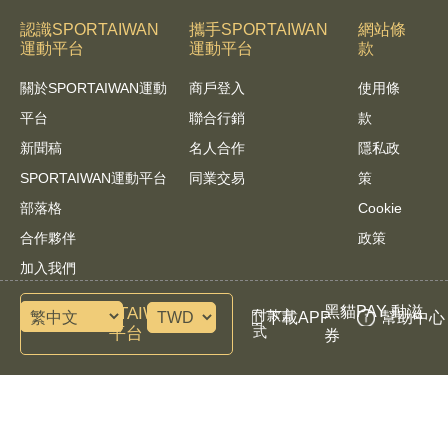
認識SPORTAIWAN
攜手SPORTAIWAN
網站條
運動平台
運動平台
款
關於SPORTAIWAN運動
商戶登入
使用條
平台
聯合行銷
款
新聞稿
名人合作
隱私政
SPORTAIWAN運動平台
同業交易
策
部落格
Cookie
合作夥伴
政策
加入我們
黑貓PAY 動滋
諮詢SPORTAIWAN運動
付款方
下載APP
幫助中心
平台
式
券