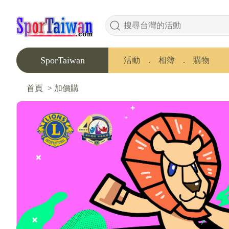
SporTaiwan
活動
．
相簿
．
購物
首頁
>
加價購