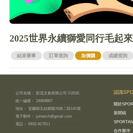
2025世界永續獅愛同行毛起
結束賽事
訂單查詢
加價購
成績查詢
認識SPO
公司名稱： 影流文創有限公司 ©2026
統一編號： 24969887
關於SPO
地址： 宜蘭縣五結鄉親河路二段141號
新聞稿
電子郵件：
juinanch@gmail.com
SPORT
電話： 0932-917811
合作夥伴