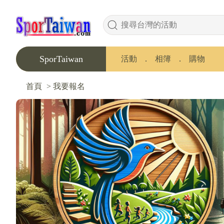
SporTaiwan
活動
．
相簿
．
購物
首頁
>
我要報名