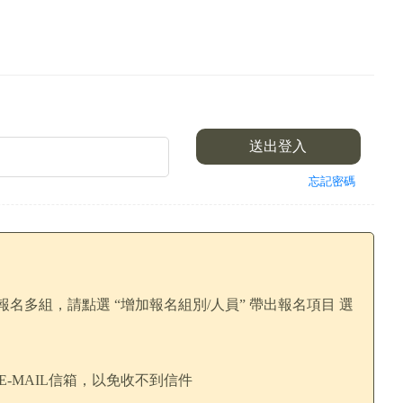
.
送出登入
忘記密碼
報名多組，請點選 “增加報名組別/人員” 帶出報名項目 選
E-MAIL信箱，以免收不到信件