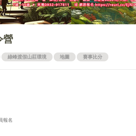
令營
綠峰渡假山莊環境
地圖
賽事比分
員報名