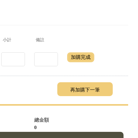
小計
備註
加購完成
總金額
0