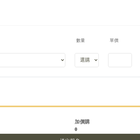
數量
單價
加價購
0