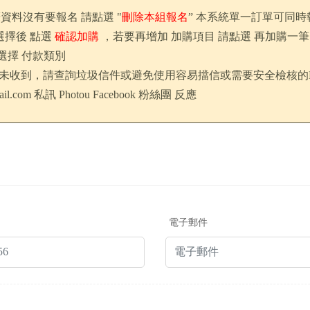
筆資料沒有要報名 請點選 "
刪除本組報名
” 本系統單一訂單可同時
選擇後 點選
確認加購
，若要再增加 加購項目 請點選 再加購一筆
及選擇 付款類別
信. 若未收到，請查詢垃圾信件或避免使用容易擋信或需要安全檢核的
il.com
私訊 Photou Facebook 粉絲團 反應
電子郵件