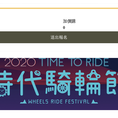
加價購
0
送出報名