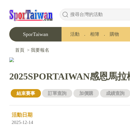
SporTaiwan
活動
．
相簿
．
購物
首頁
>
我要報名
2025SPORTAIWAN感恩馬
結束賽事
訂單查詢
加價購
成績查詢
活動日期
2025-12-14