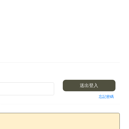
.
送出登入
忘記密碼