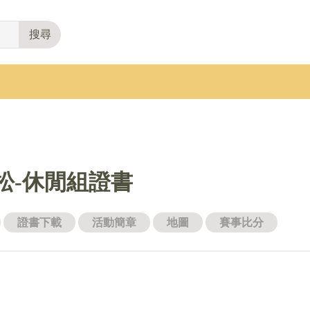
搜尋
拉松-休閒組證書
證書下載
活動簡章
地圖
賽事比分