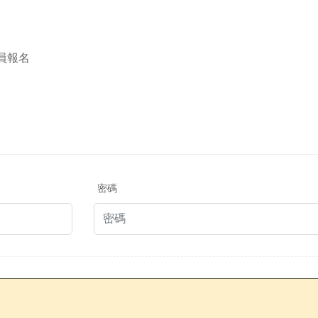
員報名
密碼