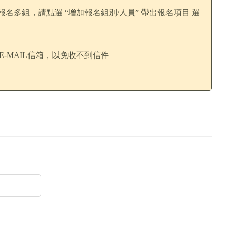
報名多組，請點選 “增加報名組別/人員” 帶出報名項目 選
E-MAIL信箱，以免收不到信件