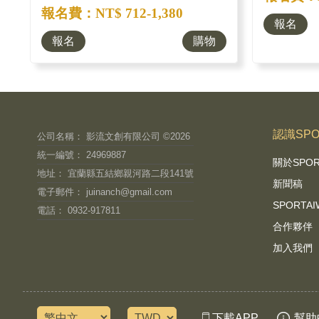
報名費：NT$ 712-1,380
報名
報名
購物
認識SPO
公司名稱： 影流文創有限公司 ©2026
統一編號： 24969887
關於SPO
地址： 宜蘭縣五結鄉親河路二段141號
新聞稿
電子郵件：
juinanch@gmail.com
SPORT
電話： 0932-917811
合作夥伴
加入我們
下載APP
幫助